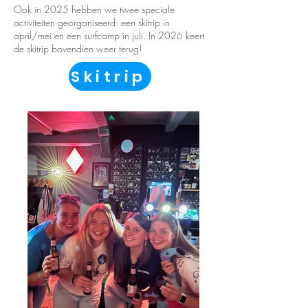
Ook in 2025 hebben we twee speciale
activiteiten georganiseerd: een skitrip in
april/mei en een surfcamp in juli. In 2026 keert
de skitrip bovendien weer terug!
Skitrip