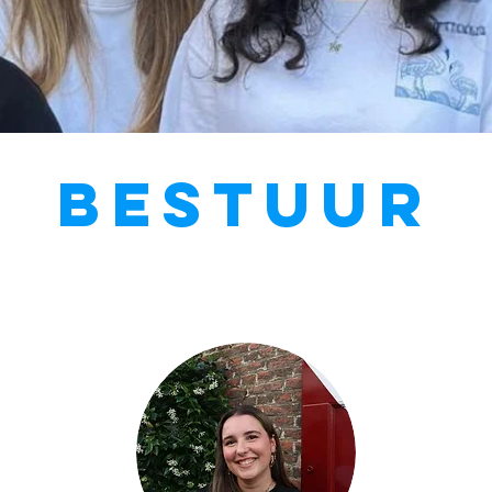
Bestuur
Meet the
team!