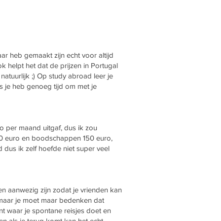
daar heb gemaakt zijn echt voor altijd
k helpt het dat de prijzen in Portugal
tuurlijk ;) Op study abroad leer je
us je heb genoeg tijd om met je
ro per maand uitgaf, dus ik zou
 100 euro en boodschappen 150 euro,
dus ik zelf hoefde niet super veel
ten aanwezig zijn zodat je vrienden kan
, maar je moet maar bedenken dat
nt waar je spontane reisjes doet en
en als je terug komt kan het echt