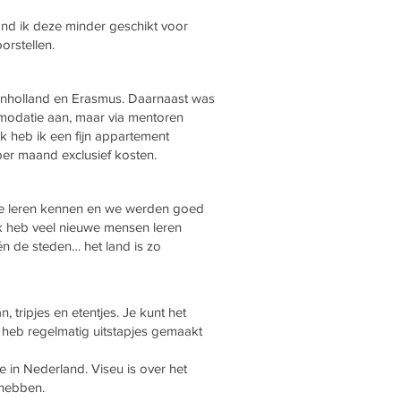
ond ik deze minder geschikt voor
orstellen.
Inholland en Erasmus. Daarnaast was
mmodatie aan, maar via mentoren
jk heb ik een fijn appartement
 per maand exclusief kosten.
t te leren kennen en we werden goed
Ik heb veel nieuwe mensen leren
én de steden… het land is zo
 tripjes en etentjes. Je kunt het
k heb regelmatig uitstapjes gemaakt
in Nederland. Viseu is over het
 hebben.