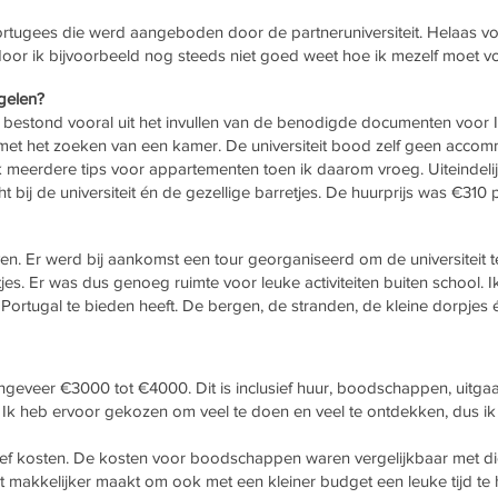
ortugees die werd aangeboden door de partneruniversiteit. Helaas v
oor ik bijvoorbeeld nog steeds niet goed weet hoe ik mezelf moet vo
egelen?
 bestond vooral uit het invullen van de benodigde documenten voor 
n met het zoeken van een kamer. De universiteit bood zelf geen acco
ik meerdere tips voor appartementen toen ik daarom vroeg. Uiteindeli
t bij de universiteit én de gezellige barretjes. De huurprijs was €310
even. Er werd bij aankomst een tour georganiseerd om de universitei
jes. Er was dus genoeg ruimte voor leuke activiteiten buiten school. 
Portugal te bieden heeft. De bergen, de stranden, de kleine dorpjes 
geveer €3000 tot €4000. Dit is inclusief huur, boodschappen, uitgaan,
lt. Ik heb ervoor gekozen om veel te doen en veel te ontdekken, dus i
ef kosten. De kosten voor boodschappen waren vergelijkbaar met die 
t makkelijker maakt om ook met een kleiner budget een leuke tijd te