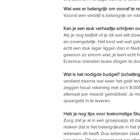
Wat was er belangrijk om vooraf te r
Vooral een verblijf is belangrijk en nat
Kan je een leuk verhaaltje schrijven o
Als je nog twijfelt of je dit wel wilt 
en onvergetelijk. Het kost wel wat gel
echt een stuk lager liggen dan in Ne
gewoon zo enorm veel, je leert echt h
Erasmus vrienden leuke dingen te do
Wat is het nodigde budget? (schatting
verdient daarna wel weer het geld ter
zeggen houd rekening met zo’n 8.000 
allemaal per maand gemiddeld. Je moet
spaargeld in te leveren.
Heb je nog tips voor toekomstige S
Zorg dat je al in een groepsapp zit da
maken dat is het belangrijkste in het
iedereen dit heeft. Dus iedereen staa
kan doen. Oh en vergeet niet om alles 