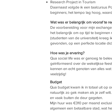
Research Project in Tourism
Daarnaast volgde ik een taalcursus P
beginners; het tempo lag hoog, waard
Wat was er belangrijk om vooraf te r
De voorbereiding voor mijn exchange
het belangrijk om op tijd te beginne
(studenten van de universiteit) kreeg 
gevonden, op een perfecte locatie dich
Hoe was je ervaring?
Qua social life was er genoeg te bel
geïnformeerd over de wekelijkse feest
kennen en echt genoten van alles wat 
veelzijdig!
Budget
Qua budget kwam ik in totaal uit op on
natuurlijk zo gek maken als je zelf wi
en vaak buiten de deur gegeten.
Mijn huur was €310 per maand exclusi
algemeen een betaalbare stad, wat he