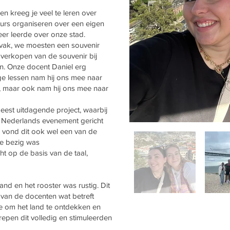
en kreeg je veel te leren over
urs organiseren over een eigen
r leerde over onze stad.
vak, we moesten een souvenir
t verkopen van de souvenir bij
n. Onze docent Daniel erg
e lessen nam hij ons mee naar
, maar ook nam hij ons mee naar
est uitdagende project, waarbij
n Nederlands evenement gericht
 vond dit ook wel een van de
ee bezig was
t op de basis van de taal,
land en het rooster was rustig. Dit
t van de docenten wat betreft
te om het land te ontdekken en
epen dit volledig en stimuleerden