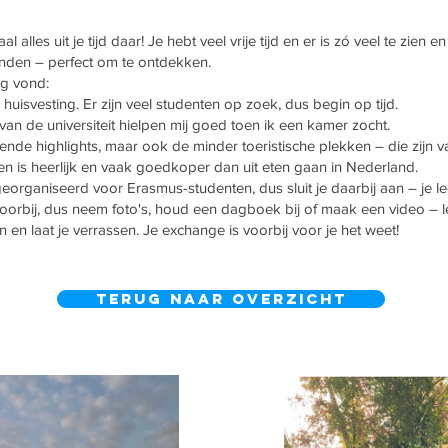
alles uit je tijd daar! Je hebt veel vrije tijd en er is zó veel te zien e
anden – perfect om te ontdekken.
ig vond:
huisvesting. Er zijn veel studenten op zoek, dus begin op tijd.
an de universiteit hielpen mij goed toen ik een kamer zocht.
de highlights, maar ook de minder toeristische plekken – die zijn vaa
en is heerlijk en vaak goedkoper dan uit eten gaan in Nederland.
 georganiseerd voor Erasmus-studenten, dus sluit je daarbij aan – je 
 voorbij, dus neem foto's, houd een dagboek bij of maak een video – le
en laat je verrassen. Je exchange is voorbij voor je het weet!
Terug naar overzicht