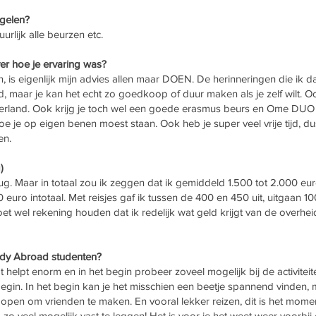
egelen?
uurlijk alle beurzen etc.
ver hoe je ervaring was?
doen, is eigenlijk mijn advies allen maar DOEN. De herinneringen die ik 
d, maar je kan het echt zo goedkoop of duur maken als je zelf wilt. Oo
derland. Ook krijg je toch wel een goede erasmus beurs en Ome DUO na
oe je op eigen benen moest staan. Ook heb je super veel vrije tijd, d
en.
)
ug. Maar in totaal zou ik zeggen dat ik gemiddeld 1.500 tot 2.000 eu
euro intotaal. Met reisjes gaf ik tussen de 400 en 450 uit, uitgaan
 wel rekening houden dat ik redelijk wat geld krijgt van de overheid 
tudy Abroad studenten?
t helpt enorm en in het begin probeer zoveel mogelijk bij de activitei
 begin. In het begin kan je het misschien een beetje spannend vinden
t open om vrienden te maken. En vooral lekker reizen, dit is het mome
zo veel mogelijk vast te leggen! Het is voor je het weet weer voorbij 