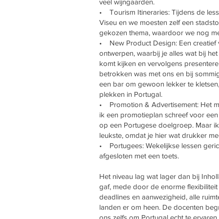
veel wijngaarden.
• Tourism Itineraries: Tijdens de less
Viseu en we moesten zelf een stadsto
gekozen thema, waardoor we nog mee
• New Product Design: Een creatief 
ontwerpen, waarbij je alles wat bij he
komt kijken en vervolgens presentere
betrokken was met ons en bij sommig
een bar om gewoon lekker te kletsen
plekken in Portugal.
• Promotion & Advertisement: Het me
ik een promotieplan schreef voor ee
op een Portugese doelgroep. Maar ik
leukste, omdat je hier wat drukker m
• Portugees: Wekelijkse lessen gerich
afgesloten met een toets.
Het niveau lag wat lager dan bij Inhol
gaf, mede door de enorme flexibilitei
deadlines en aanwezigheid, alle ruim
landen er om heen. De docenten begr
ons zelfs om Portugal echt te ervaren.